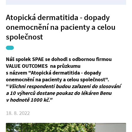
Atopická dermatitida - dopady
onemocnění na pacienty a celou
společnost
Náš spolek SPAE se dohodl s odbornou firmou
VALUE OUTCOMES na průzkumu
s názvem "
Atopická dermatitida - dopady
onemocnění na pacienty a celou společnost".
"
Všichni respondenti budou zařazeni do slosování
a 10 výherců dostane poukaz do lékáren Benu
v hodnotě 1000 kč."
18. 8. 2022