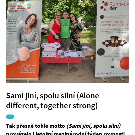
Sami jiní, spolu silní (Alone
different, together strong)
Tak přesně tohle motto
(Sami jiní, spolu silní)
provázelo i letošní mezinárodní týden rovnosti