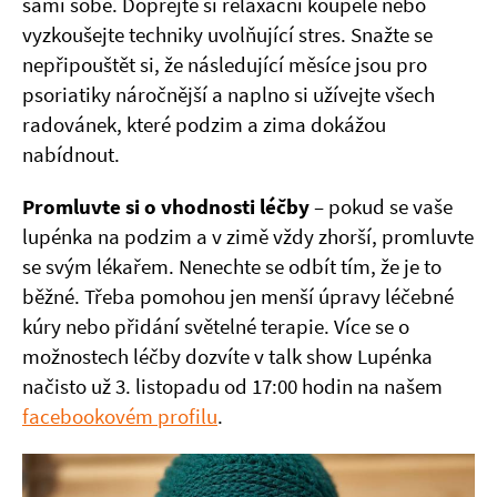
sami sobě. Dopřejte si relaxační koupele nebo
vyzkoušejte techniky uvolňující stres. Snažte se
nepřipouštět si, že následující měsíce jsou pro
psoriatiky náročnější a naplno si užívejte všech
radovánek, které podzim a zima dokážou
nabídnout.
Promluvte si o vhodnosti léčby
– pokud se vaše
lupénka na podzim a v zimě vždy zhorší, promluvte
se svým lékařem. Nenechte se odbít tím, že je to
běžné. Třeba pomohou jen menší úpravy léčebné
kúry nebo přidání světelné terapie. Více se o
možnostech léčby dozvíte v talk show Lupénka
načisto už 3. listopadu od 17:00 hodin na našem
facebookovém profilu
.