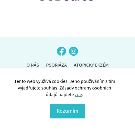
O NÁS
PSORIÁZA
ATOPICKÝ EKZÉM
NOVINKY
AKCE
PRO ČLENY
KONTAKTY
Tento web využívá cookies. Jeho používáním s tím
vyjadřujete souhlas. Zásady ochrany osobních
údajů najdete
zde
.
Copyright © SPAE ČR 2026
Rozumím
Ochrana osobních údajů (GDPR)