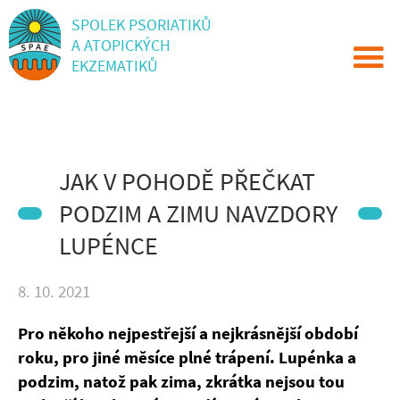
SPOLEK PSORIATIKŮ
A ATOPICKÝCH
EKZEMATIKŮ
JAK V POHODĚ PŘEČKAT
PODZIM A ZIMU NAVZDORY
LUPÉNCE
8. 10. 2021
Pro někoho nejpestřejší a nejkrásnější období
roku, pro jiné měsíce plné trápení. Lupénka a
podzim, natož pak zima, zkrátka nejsou tou