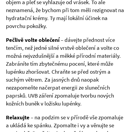
objem a pleť se vyhlazuje od vrásek. To ale
neznamená, že bychom při tom měli rezignovat na
hydratační krémy. Ty mají lokální účinek na
povrchu pokožky.
Pečlivě volte oblečení
– dávejte přednost více
tenčím, než jedné silné vrstvě oblečení a volte co
možná nejvzdušnější a měkké přírodní materiály.
Zabráníte tím zbytečnému pocení, které může
lupénku zhoršovat. Chraňte se před ostrým a
suchým větrem. Za jasných dnů naopak
nezapomeňte načerpat energii ze slunečních
paprsků. UVB záření zpomaluje tvorbu nových
kožních buněk v ložisku lupénky.
Relaxujte
– na podzim se v přírodě vše zpomaluje
a ukládá ke spánku. Zpomalte i vy a věnujte se