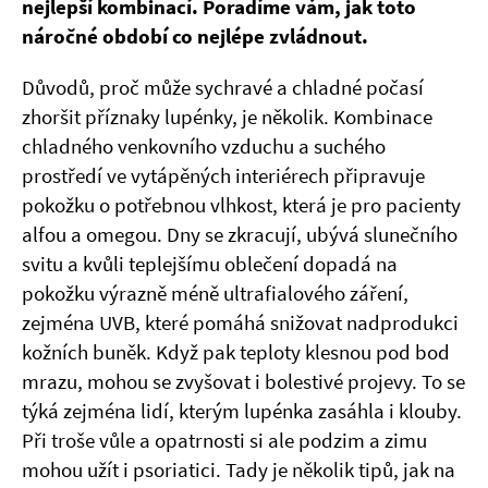
nejlepší kombinací. Poradíme vám, jak toto
náročné období co nejlépe zvládnout.
Důvodů, proč může sychravé a chladné počasí
zhoršit příznaky lupénky, je několik. Kombinace
chladného venkovního vzduchu a suchého
prostředí ve vytápěných interiérech připravuje
pokožku o potřebnou vlhkost, která je pro pacienty
alfou a omegou. Dny se zkracují, ubývá slunečního
svitu a kvůli teplejšímu oblečení dopadá na
pokožku výrazně méně ultrafialového záření,
zejména UVB, které pomáhá snižovat nadprodukci
kožních buněk. Když pak teploty klesnou pod bod
mrazu, mohou se zvyšovat i bolestivé projevy. To se
týká zejména lidí, kterým lupénka zasáhla i klouby.
Při troše vůle a opatrnosti si ale podzim a zimu
mohou užít i psoriatici. Tady je několik tipů, jak na